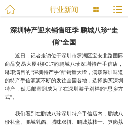



首页
行业新闻

关于我们
深圳特产迎来销售旺季 鹏城八珍“走
产品展示
俏”全国
京东商城
近日，记者走访位于深圳市罗湖区宝安北路国际
商品交易大厦4楼C17的鹏城八珍深圳特产手信店，
微信商城
琳琅满目的“深圳特产手信”销量大增，满载深圳味道
的特产手信源源不断的发往全国各地，选择购买深圳
淘宝商城
特产，然后邮寄到成为了在深圳游子别样的“思乡方
式”。
新闻资讯
我们看到在鹏城八珍深圳特产手信店内，鹏城八
珍礼盒、鹏城乳鸽、腊味双拼、鹏城荔枝干、笋岗荔