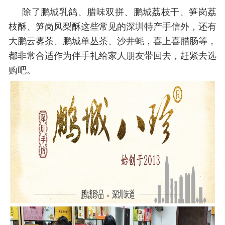
除了鹏城乳鸽、腊味双拼、鹏城荔枝干、笋岗荔
枝酥、笋岗凤梨酥这些常见的深圳特产手信外，还有
大鹏云雾茶、鹏城单丛茶、沙井蚝，喜上喜腊肠等，
都非常合适作为伴手礼给家人朋友带回去，赶紧去选
购吧。